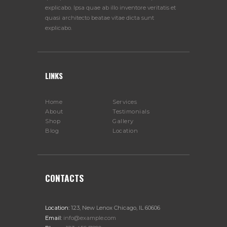
explicabo. Ipsa quae ab illo inventore veritatis et
quasi architecto beatae vitae dicta sunt
explicabo.
LINKS
Home
Services
About
Testimonials
Shop
Gallery
Blog
Location
CONTACTS
Location:
123, New Lenox Chicago, IL 60606
Email:
info@example.com