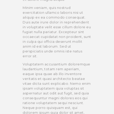
Minim veniam, quis nostrud
exercitation ullamco laboris nisi ut
aliquip ex ea commodo consequat.
Duis aute irure dolor in reprehenderit
in voluptate velit esse cillum dolore eu
fugiat nulla pariatur. Excepteur sint
occaecat cupidatat non proident, sunt
in culpa qui officia deserunt mollit
anim id est laborum. Sed ut
perspiciatis unde omnis iste natus
error sit.
Voluptatem accusantium doloremque
laudantium, totam rem aperiam,
eaque ipsa quae ab illo inventore
veritatis et quasi architecto beatae
vitae dicta sunt explicabo. Nemo enim
ipsam voluptatem quia voluptas sit
aspernatur aut odit aut fugit, sed quia
consequuntur magni dolores eos qui
ratione voluptatem sequi nesciunt.
Neque porro quisquam est, qui
dolorem ipsum quia dolor sit amet,